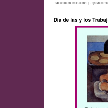
Publicado en
Institucional
|
Deja un come
Día de las y los Traba