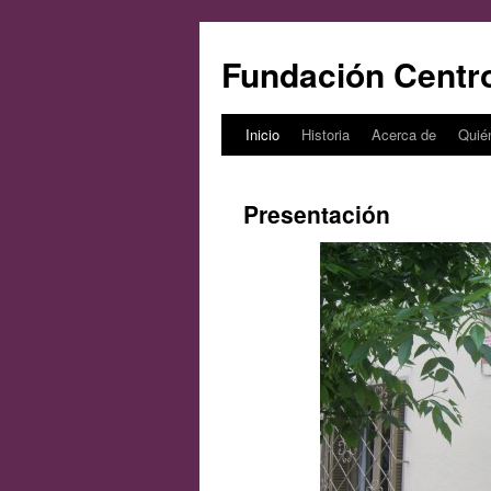
Fundación Centr
Inicio
Historia
Acerca de
Quié
Saltar
al
Presentación
contenido